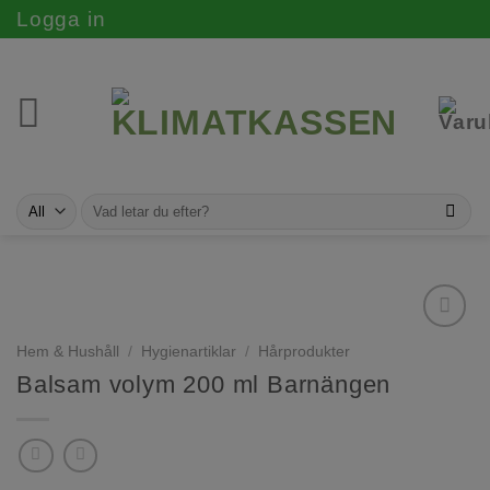
Skip
Logga in
to
content
Sök
efter:
Hem & Hushåll
/
Hygienartiklar
/
Hårprodukter
Balsam volym 200 ml Barnängen
Lägg till i
inköpslista