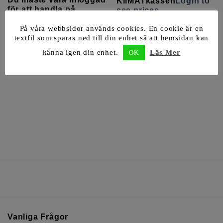
KliMATkassen
Login to
för att handla på
see prices
KliMATkassen
Login to
see prices
På våra webbsidor används cookies. En cookie är en
textfil som sparas ned till din enhet så att hemsidan kan
känna igen din enhet.
Läs Mer
OK
Vanliga Frågor