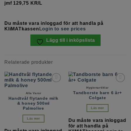
jmf 129,75 KR/L
Du måste vara inloggad för att handla på
KliMATkassen
Login to see prices
Lägg till i inköpslista
Relaterade produkter
Hygienartiklar
Tandborste barn 6 år+
Alla Varor
Colgate
Lägg till i
Lägg till i
Handtvål flytande milk
inköpslista
inköpslista
& honey 500ml
Palmolive
Läs mer
Läs mer
Du måste vara inloggad
för att handla på
Du måste vara inloggad