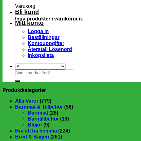
Varukorg
Bli kund
Inga produkter i varukorgen.
Mitt konto
Logga in
Beställningar
Kontouppgifter
Återställ Lösenord
Inköpslista
Sök
efter:
Produktkategorier
Alla Varor
(779)
Barnmat & Tillbehör
(56)
Barnmat
(28)
Barntillbehör
(19)
Blöjor
(9)
Bra att ha hemma
(224)
Bröd & Bageri
(261)