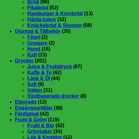
Bröd
(98)
Fikabröd
(52)
Hamburger & Korvbröd
(13)
Hårda kakor
(32)
Knäckebröd & Skorpor
(58)
Djurmat & Tillbehör
(35)
Fågel
(2)
Gnagare
(2)
Hund
(16)
Katt
(15)
Drycker
(201)
Juice & Fruktdryck
(67)
Kaffe & Te
(42)
Läsk & Öl
(44)
Saft
(9)
Vatten
(31)
Växtbaserade drycker
(8)
Eldorado
(12)
Engångsartiklar
(38)
Färdigmat
(42)
Frukt & Grönt
(119)
Frukt & Bär
(42)
Grönsaker
(34)
Lök & Kryddor
(12)