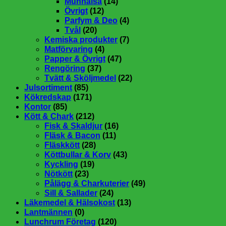
Munhälsa
(14)
Övrigt
(12)
Parfym & Deo
(4)
Tvål
(20)
Kemiska produkter
(7)
Matförvaring
(4)
Papper & Övrigt
(47)
Rengöring
(37)
Tvätt & Sköljmedel
(22)
Julsortiment
(85)
Kökredskap
(171)
Kontor
(85)
Kött & Chark
(212)
Fisk & Skaldjur
(16)
Fläsk & Bacon
(11)
Fläskkött
(28)
Köttbullar & Korv
(43)
Kyckling
(19)
Nötkött
(23)
Pålägg & Charkuterier
(49)
Sill & Sallader
(24)
Läkemedel & Hälsokost
(13)
Lantmännen
(0)
Lunchrum Företag
(120)