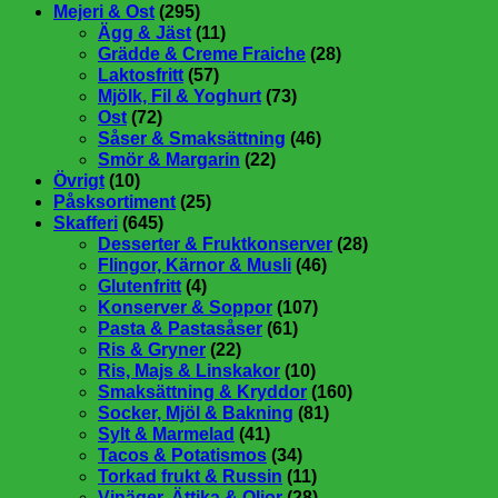
Mejeri & Ost
(295)
Ägg & Jäst
(11)
Grädde & Creme Fraiche
(28)
Laktosfritt
(57)
Mjölk, Fil & Yoghurt
(73)
Ost
(72)
Såser & Smaksättning
(46)
Smör & Margarin
(22)
Övrigt
(10)
Påsksortiment
(25)
Skafferi
(645)
Desserter & Fruktkonserver
(28)
Flingor, Kärnor & Musli
(46)
Glutenfritt
(4)
Konserver & Soppor
(107)
Pasta & Pastasåser
(61)
Ris & Gryner
(22)
Ris, Majs & Linskakor
(10)
Smaksättning & Kryddor
(160)
Socker, Mjöl & Bakning
(81)
Sylt & Marmelad
(41)
Tacos & Potatismos
(34)
Torkad frukt & Russin
(11)
Vinäger, Ättika & Oljor
(28)