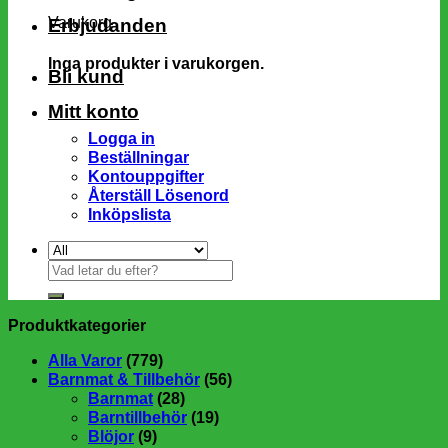
Varukorg
Erbjudanden
Inga produkter i varukorgen.
Bli kund
Mitt konto
Logga in
Beställningar
Kontouppgifter
Återställ Lösenord
Inköpslista
Sök
efter:
Produktkategorier
Alla Varor
(779)
Barnmat & Tillbehör
(56)
Barnmat
(28)
Barntillbehör
(19)
Blöjor
(9)