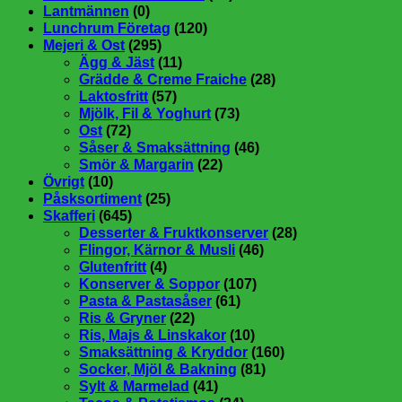
Lantmännen
(0)
Lunchrum Företag
(120)
Mejeri & Ost
(295)
Ägg & Jäst
(11)
Grädde & Creme Fraiche
(28)
Laktosfritt
(57)
Mjölk, Fil & Yoghurt
(73)
Ost
(72)
Såser & Smaksättning
(46)
Smör & Margarin
(22)
Övrigt
(10)
Påsksortiment
(25)
Skafferi
(645)
Desserter & Fruktkonserver
(28)
Flingor, Kärnor & Musli
(46)
Glutenfritt
(4)
Konserver & Soppor
(107)
Pasta & Pastasåser
(61)
Ris & Gryner
(22)
Ris, Majs & Linskakor
(10)
Smaksättning & Kryddor
(160)
Socker, Mjöl & Bakning
(81)
Sylt & Marmelad
(41)