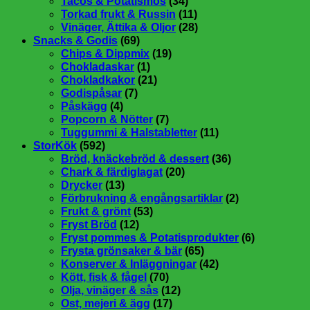
Tacos & Potatismos
(34)
Torkad frukt & Russin
(11)
Vinäger, Ättika & Oljor
(28)
Snacks & Godis
(69)
Chips & Dippmix
(19)
Chokladaskar
(1)
Chokladkakor
(21)
Godispåsar
(7)
Påskägg
(4)
Popcorn & Nötter
(7)
Tuggummi & Halstabletter
(11)
StorKök
(592)
Bröd, knäckebröd & dessert
(36)
Chark & färdiglagat
(20)
Drycker
(13)
Förbrukning & engångsartiklar
(2)
Frukt & grönt
(53)
Fryst Bröd
(12)
Fryst pommes & Potatisprodukter
(6)
Frysta grönsaker & bär
(65)
Konserver & Inläggningar
(42)
Kött, fisk & fågel
(70)
Olja, vinäger & sås
(12)
Ost, mejeri & ägg
(17)