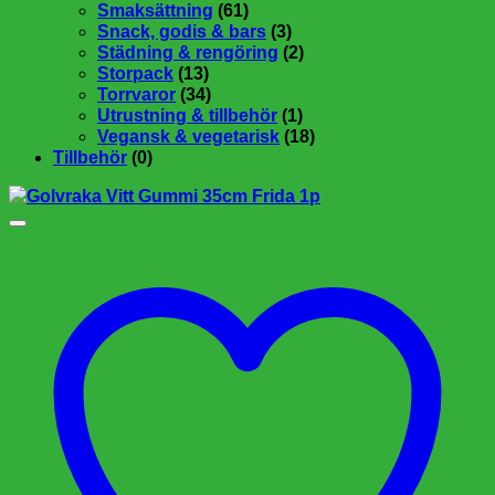
Smaksättning
(61)
Snack, godis & bars
(3)
Städning & rengöring
(2)
Storpack
(13)
Torrvaror
(34)
Utrustning & tillbehör
(1)
Vegansk & vegetarisk
(18)
Tillbehör
(0)