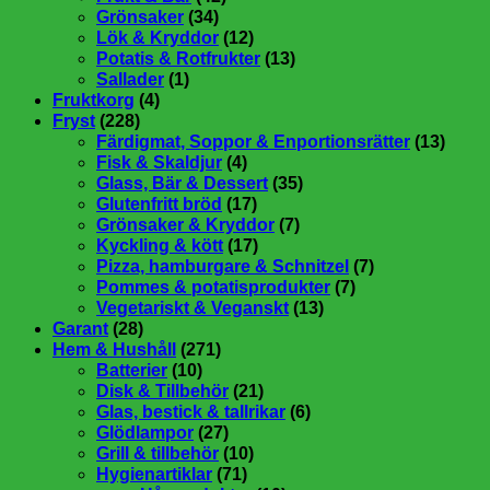
Grönsaker
(34)
Lök & Kryddor
(12)
Potatis & Rotfrukter
(13)
Sallader
(1)
Fruktkorg
(4)
Fryst
(228)
Färdigmat, Soppor & Enportionsrätter
(13)
Fisk & Skaldjur
(4)
Glass, Bär & Dessert
(35)
Glutenfritt bröd
(17)
Grönsaker & Kryddor
(7)
Kyckling & kött
(17)
Pizza, hamburgare & Schnitzel
(7)
Pommes & potatisprodukter
(7)
Vegetariskt & Veganskt
(13)
Garant
(28)
Hem & Hushåll
(271)
Batterier
(10)
Disk & Tillbehör
(21)
Glas, bestick & tallrikar
(6)
Glödlampor
(27)
Grill & tillbehör
(10)
Hygienartiklar
(71)