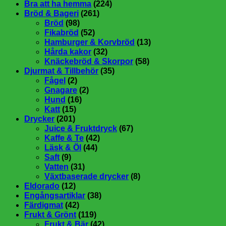
Bra att ha hemma
(224)
Bröd & Bageri
(261)
Bröd
(98)
Fikabröd
(52)
Hamburger & Korvbröd
(13)
Hårda kakor
(32)
Knäckebröd & Skorpor
(58)
Djurmat & Tillbehör
(35)
Fågel
(2)
Gnagare
(2)
Hund
(16)
Katt
(15)
Drycker
(201)
Juice & Fruktdryck
(67)
Kaffe & Te
(42)
Läsk & Öl
(44)
Saft
(9)
Vatten
(31)
Växtbaserade drycker
(8)
Eldorado
(12)
Engångsartiklar
(38)
Färdigmat
(42)
Frukt & Grönt
(119)
Frukt & Bär
(42)