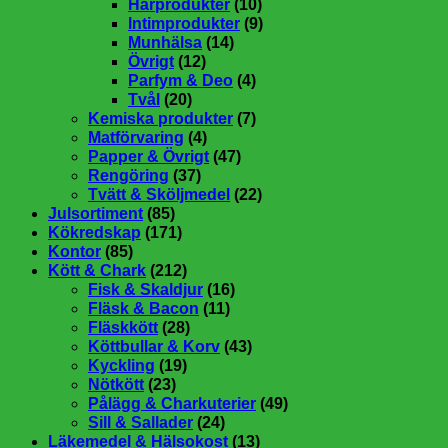
Hårprodukter
(10)
Intimprodukter
(9)
Munhälsa
(14)
Övrigt
(12)
Parfym & Deo
(4)
Tvål
(20)
Kemiska produkter
(7)
Matförvaring
(4)
Papper & Övrigt
(47)
Rengöring
(37)
Tvätt & Sköljmedel
(22)
Julsortiment
(85)
Kökredskap
(171)
Kontor
(85)
Kött & Chark
(212)
Fisk & Skaldjur
(16)
Fläsk & Bacon
(11)
Fläskkött
(28)
Köttbullar & Korv
(43)
Kyckling
(19)
Nötkött
(23)
Pålägg & Charkuterier
(49)
Sill & Sallader
(24)
Läkemedel & Hälsokost
(13)