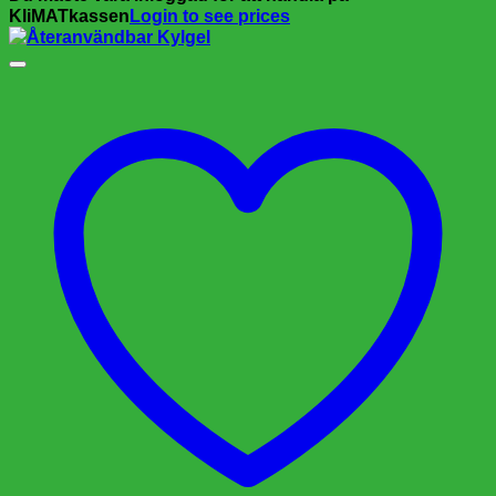
KliMATkassen
Login to see prices