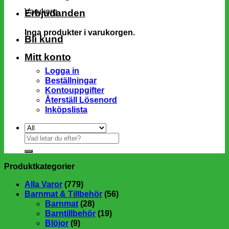
Varukorg
Erbjudanden
Inga produkter i varukorgen.
Bli kund
Mitt konto
Logga in
Beställningar
Kontouppgifter
Återställ Lösenord
Inköpslista
Sök
efter:
Produktkategorier
Alla Varor
(779)
Barnmat & Tillbehör
(56)
Barnmat
(28)
Barntillbehör
(19)
Blöjor
(9)