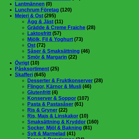
Lantmännen
(0)
Lunchrum Företag
(120)
Mejeri & Ost
(295)
Ägg & Jäst
(11)
Grädde & Creme Fraiche
(28)
Laktosfritt
(57)
Mjölk, Fil & Yoghurt
(73)
Ost
(72)
Såser & Smaksättning
(46)
Smör & Margarin
(22)
Övrigt
(10)
Påsksortiment
(25)
Skafferi
(645)
Desserter & Fruktkonserver
(28)
Flingor, Kärnor & Musli
(46)
Glutenfritt
(4)
Konserver & Soppor
(107)
Pasta & Pastasåser
(61)
Ris & Gryner
(22)
Ris, Majs & Linskakor
(10)
Smaksättning & Kryddor
(160)
Socker, Mjöl & Bakning
(81)
Sylt & Marmelad
(41)