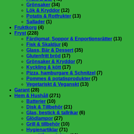
Grönsaker
(34)
Lök & Kryddor
(12)
Potatis & Rotfrukter
(13)
Sallader
(1)
Fruktkorg
(4)
Fryst
(228)
Färdigmat, Soppor & Enportionsrätter
(13)
Fisk & Skaldjur
(4)
Glass, Bär & Dessert
(35)
Glutenfritt bröd
(17)
Grönsaker & Kryddor
(7)
Kyckling & kött
(17)
Pizza, hamburgare & Schnitzel
(7)
Pommes & potatisprodukter
(7)
Vegetariskt & Veganskt
(13)
Garant
(28)
Hem & Hushåll
(271)
Batterier
(10)
Disk & Tillbehör
(21)
Glas, bestick & tallrikar
(6)
Glödlampor
(27)
Grill & tillbehör
(10)
Hygienartiklar
(71)