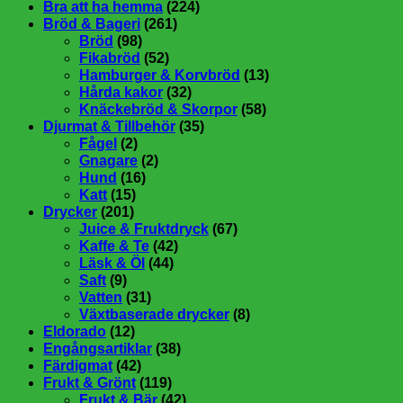
Bra att ha hemma
(224)
Bröd & Bageri
(261)
Bröd
(98)
Fikabröd
(52)
Hamburger & Korvbröd
(13)
Hårda kakor
(32)
Knäckebröd & Skorpor
(58)
Djurmat & Tillbehör
(35)
Fågel
(2)
Gnagare
(2)
Hund
(16)
Katt
(15)
Drycker
(201)
Juice & Fruktdryck
(67)
Kaffe & Te
(42)
Läsk & Öl
(44)
Saft
(9)
Vatten
(31)
Växtbaserade drycker
(8)
Eldorado
(12)
Engångsartiklar
(38)
Färdigmat
(42)
Frukt & Grönt
(119)
Frukt & Bär
(42)