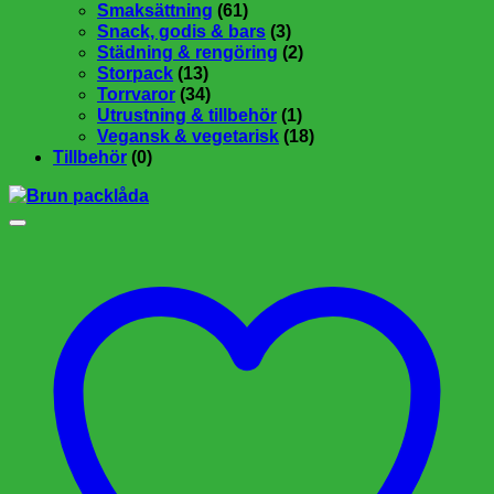
Smaksättning
(61)
Snack, godis & bars
(3)
Städning & rengöring
(2)
Storpack
(13)
Torrvaror
(34)
Utrustning & tillbehör
(1)
Vegansk & vegetarisk
(18)
Tillbehör
(0)