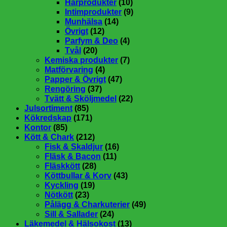
Hårprodukter
(10)
Intimprodukter
(9)
Munhälsa
(14)
Övrigt
(12)
Parfym & Deo
(4)
Tvål
(20)
Kemiska produkter
(7)
Matförvaring
(4)
Papper & Övrigt
(47)
Rengöring
(37)
Tvätt & Sköljmedel
(22)
Julsortiment
(85)
Kökredskap
(171)
Kontor
(85)
Kött & Chark
(212)
Fisk & Skaldjur
(16)
Fläsk & Bacon
(11)
Fläskkött
(28)
Köttbullar & Korv
(43)
Kyckling
(19)
Nötkött
(23)
Pålägg & Charkuterier
(49)
Sill & Sallader
(24)
Läkemedel & Hälsokost
(13)