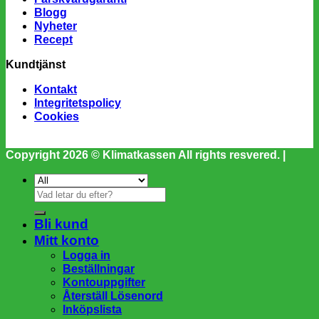
Blogg
Nyheter
Recept
Kundtjänst
Kontakt
Integritetspolicy
Cookies
Copyright 2026 ©
Klimatkassen
All rights resvered. |
Sök
efter:
Bli kund
Mitt konto
Logga in
Beställningar
Kontouppgifter
Återställ Lösenord
Inköpslista