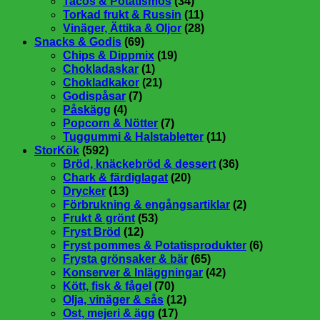
Tacos & Potatismos
(34)
Torkad frukt & Russin
(11)
Vinäger, Ättika & Oljor
(28)
Snacks & Godis
(69)
Chips & Dippmix
(19)
Chokladaskar
(1)
Chokladkakor
(21)
Godispåsar
(7)
Påskägg
(4)
Popcorn & Nötter
(7)
Tuggummi & Halstabletter
(11)
StorKök
(592)
Bröd, knäckebröd & dessert
(36)
Chark & färdiglagat
(20)
Drycker
(13)
Förbrukning & engångsartiklar
(2)
Frukt & grönt
(53)
Fryst Bröd
(12)
Fryst pommes & Potatisprodukter
(6)
Frysta grönsaker & bär
(65)
Konserver & Inläggningar
(42)
Kött, fisk & fågel
(70)
Olja, vinäger & sås
(12)
Ost, mejeri & ägg
(17)