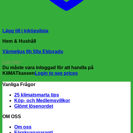
Lägg till i inköpslista
Hem & Hushåll
Värmeljus 6h 50p Eldorado
Läs mer
Du måste vara inloggad för att handla på
KliMATkassen
Login to see prices
Vanliga Frågor
25 klimatsmarta tips
Köp- och Medlemsvillkor
Glömt lösenordet
OM OSS
Om oss
Färskvarugaranti