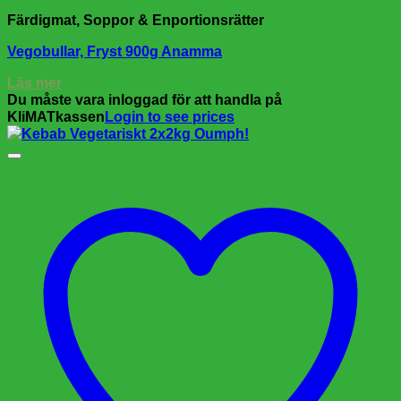
Färdigmat, Soppor & Enportionsrätter
Vegobullar, Fryst 900g Anamma
Läs mer
Du måste vara inloggad för att handla på
KliMATkassen
Login to see prices