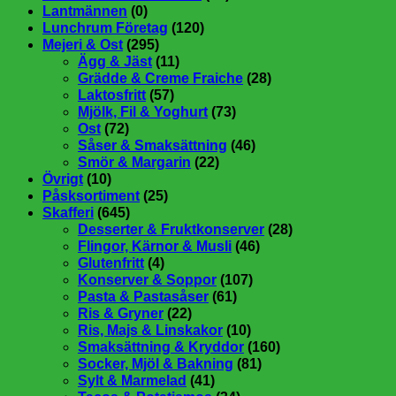
Lantmännen
(0)
Lunchrum Företag
(120)
Mejeri & Ost
(295)
Ägg & Jäst
(11)
Grädde & Creme Fraiche
(28)
Laktosfritt
(57)
Mjölk, Fil & Yoghurt
(73)
Ost
(72)
Såser & Smaksättning
(46)
Smör & Margarin
(22)
Övrigt
(10)
Påsksortiment
(25)
Skafferi
(645)
Desserter & Fruktkonserver
(28)
Flingor, Kärnor & Musli
(46)
Glutenfritt
(4)
Konserver & Soppor
(107)
Pasta & Pastasåser
(61)
Ris & Gryner
(22)
Ris, Majs & Linskakor
(10)
Smaksättning & Kryddor
(160)
Socker, Mjöl & Bakning
(81)
Sylt & Marmelad
(41)