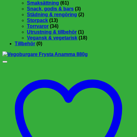
Smaksättning
(61)
Snack, godis & bars
(3)
Städning & rengöring
(2)
Storpack
(13)
Torrvaror
(34)
Utrustning & tillbehör
(1)
Vegansk & vegetarisk
(18)
Tillbehör
(0)