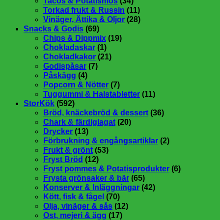
Tacos & Potatismos
(34)
Torkad frukt & Russin
(11)
Vinäger, Ättika & Oljor
(28)
Snacks & Godis
(69)
Chips & Dippmix
(19)
Chokladaskar
(1)
Chokladkakor
(21)
Godispåsar
(7)
Påskägg
(4)
Popcorn & Nötter
(7)
Tuggummi & Halstabletter
(11)
StorKök
(592)
Bröd, knäckebröd & dessert
(36)
Chark & färdiglagat
(20)
Drycker
(13)
Förbrukning & engångsartiklar
(2)
Frukt & grönt
(53)
Fryst Bröd
(12)
Fryst pommes & Potatisprodukter
(6)
Frysta grönsaker & bär
(65)
Konserver & Inläggningar
(42)
Kött, fisk & fågel
(70)
Olja, vinäger & sås
(12)
Ost, mejeri & ägg
(17)