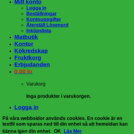
Mitt konto
Logga in
Beställningar
Kontouppgifter
Återställ Lösenord
Inköpslista
Matbutik
Kontor
Kökredskap
Fruktkorg
Erbjudanden
0.00
kr
Varukorg
Inga produkter i varukorgen.
Logga in
På våra webbsidor används cookies. En cookie är en
textfil som sparas ned till din enhet så att hemsidan kan
känna igen din enhet.
OK
Läs Mer