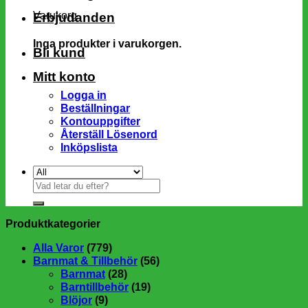
Varukorg
Erbjudanden
Inga produkter i varukorgen.
Bli kund
Mitt konto
Logga in
Beställningar
Kontouppgifter
Återställ Lösenord
Inköpslista
Sök
efter:
Produktkategorier
Alla Varor
(779)
Barnmat & Tillbehör
(56)
Barnmat
(28)
Barntillbehör
(19)
Blöjor
(9)