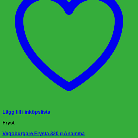
Lägg till i inköpslista
Fryst
Vegoburgare Frysta 320 g Anamma