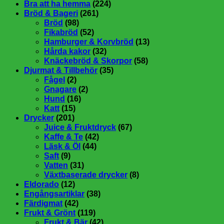
Bra att ha hemma
(224)
Bröd & Bageri
(261)
Bröd
(98)
Fikabröd
(52)
Hamburger & Korvbröd
(13)
Hårda kakor
(32)
Knäckebröd & Skorpor
(58)
Djurmat & Tillbehör
(35)
Fågel
(2)
Gnagare
(2)
Hund
(16)
Katt
(15)
Drycker
(201)
Juice & Fruktdryck
(67)
Kaffe & Te
(42)
Läsk & Öl
(44)
Saft
(9)
Vatten
(31)
Växtbaserade drycker
(8)
Eldorado
(12)
Engångsartiklar
(38)
Färdigmat
(42)
Frukt & Grönt
(119)
Frukt & Bär
(42)