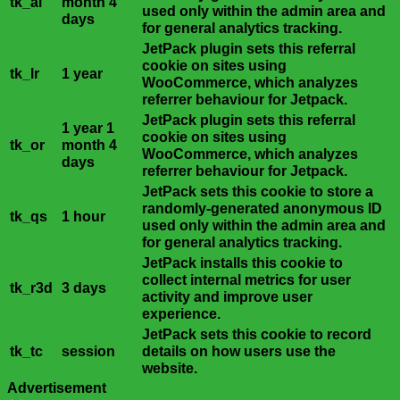
tk_ai
month 4
used only within the admin area and
days
for general analytics tracking.
JetPack plugin sets this referral
cookie on sites using
tk_lr
1 year
WooCommerce, which analyzes
referrer behaviour for Jetpack.
JetPack plugin sets this referral
1 year 1
cookie on sites using
tk_or
month 4
WooCommerce, which analyzes
days
referrer behaviour for Jetpack.
JetPack sets this cookie to store a
randomly-generated anonymous ID
tk_qs
1 hour
used only within the admin area and
for general analytics tracking.
JetPack installs this cookie to
collect internal metrics for user
tk_r3d
3 days
activity and improve user
experience.
JetPack sets this cookie to record
tk_tc
session
details on how users use the
website.
Advertisement