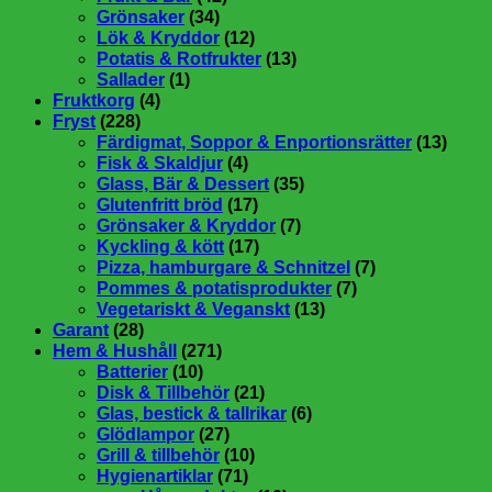
Grönsaker
(34)
Lök & Kryddor
(12)
Potatis & Rotfrukter
(13)
Sallader
(1)
Fruktkorg
(4)
Fryst
(228)
Färdigmat, Soppor & Enportionsrätter
(13)
Fisk & Skaldjur
(4)
Glass, Bär & Dessert
(35)
Glutenfritt bröd
(17)
Grönsaker & Kryddor
(7)
Kyckling & kött
(17)
Pizza, hamburgare & Schnitzel
(7)
Pommes & potatisprodukter
(7)
Vegetariskt & Veganskt
(13)
Garant
(28)
Hem & Hushåll
(271)
Batterier
(10)
Disk & Tillbehör
(21)
Glas, bestick & tallrikar
(6)
Glödlampor
(27)
Grill & tillbehör
(10)
Hygienartiklar
(71)