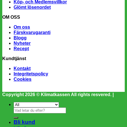
Köp- och Medlemsvillkor
Glömt lösenordet
OM OSS
Om oss
Färskvarugaranti
Blogg
Nyheter
Recept
Kundtjänst
Kontakt
Integritetspolicy
Cookies
Copyright 2026 ©
Klimatkassen
All rights resvered. |
Sök
efter:
Bli kund