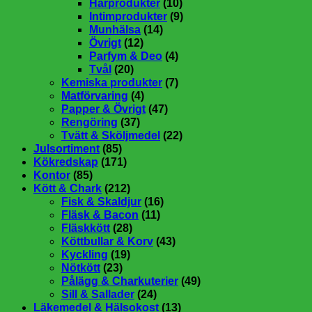
Hårprodukter
(10)
Intimprodukter
(9)
Munhälsa
(14)
Övrigt
(12)
Parfym & Deo
(4)
Tvål
(20)
Kemiska produkter
(7)
Matförvaring
(4)
Papper & Övrigt
(47)
Rengöring
(37)
Tvätt & Sköljmedel
(22)
Julsortiment
(85)
Kökredskap
(171)
Kontor
(85)
Kött & Chark
(212)
Fisk & Skaldjur
(16)
Fläsk & Bacon
(11)
Fläskkött
(28)
Köttbullar & Korv
(43)
Kyckling
(19)
Nötkött
(23)
Pålägg & Charkuterier
(49)
Sill & Sallader
(24)
Läkemedel & Hälsokost
(13)