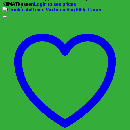
KliMATkassen
Login to see prices