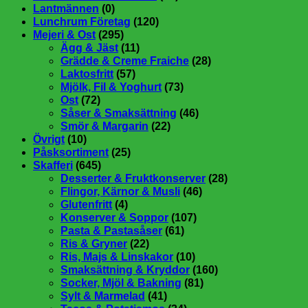
Lantmännen
(0)
Lunchrum Företag
(120)
Mejeri & Ost
(295)
Ägg & Jäst
(11)
Grädde & Creme Fraiche
(28)
Laktosfritt
(57)
Mjölk, Fil & Yoghurt
(73)
Ost
(72)
Såser & Smaksättning
(46)
Smör & Margarin
(22)
Övrigt
(10)
Påsksortiment
(25)
Skafferi
(645)
Desserter & Fruktkonserver
(28)
Flingor, Kärnor & Musli
(46)
Glutenfritt
(4)
Konserver & Soppor
(107)
Pasta & Pastasåser
(61)
Ris & Gryner
(22)
Ris, Majs & Linskakor
(10)
Smaksättning & Kryddor
(160)
Socker, Mjöl & Bakning
(81)
Sylt & Marmelad
(41)