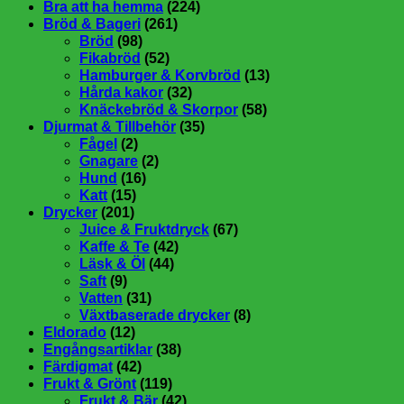
Bra att ha hemma
(224)
Bröd & Bageri
(261)
Bröd
(98)
Fikabröd
(52)
Hamburger & Korvbröd
(13)
Hårda kakor
(32)
Knäckebröd & Skorpor
(58)
Djurmat & Tillbehör
(35)
Fågel
(2)
Gnagare
(2)
Hund
(16)
Katt
(15)
Drycker
(201)
Juice & Fruktdryck
(67)
Kaffe & Te
(42)
Läsk & Öl
(44)
Saft
(9)
Vatten
(31)
Växtbaserade drycker
(8)
Eldorado
(12)
Engångsartiklar
(38)
Färdigmat
(42)
Frukt & Grönt
(119)
Frukt & Bär
(42)