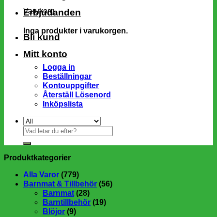
Varukorg
Erbjudanden
Inga produkter i varukorgen.
Bli kund
Mitt konto
Logga in
Beställningar
Kontouppgifter
Återställ Lösenord
Inköpslista
Sök
efter:
Produktkategorier
Alla Varor
(779)
Barnmat & Tillbehör
(56)
Barnmat
(28)
Barntillbehör
(19)
Blöjor
(9)