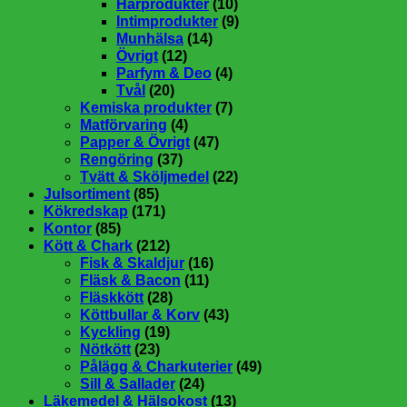
Hårprodukter
(10)
Intimprodukter
(9)
Munhälsa
(14)
Övrigt
(12)
Parfym & Deo
(4)
Tvål
(20)
Kemiska produkter
(7)
Matförvaring
(4)
Papper & Övrigt
(47)
Rengöring
(37)
Tvätt & Sköljmedel
(22)
Julsortiment
(85)
Kökredskap
(171)
Kontor
(85)
Kött & Chark
(212)
Fisk & Skaldjur
(16)
Fläsk & Bacon
(11)
Fläskkött
(28)
Köttbullar & Korv
(43)
Kyckling
(19)
Nötkött
(23)
Pålägg & Charkuterier
(49)
Sill & Sallader
(24)
Läkemedel & Hälsokost
(13)