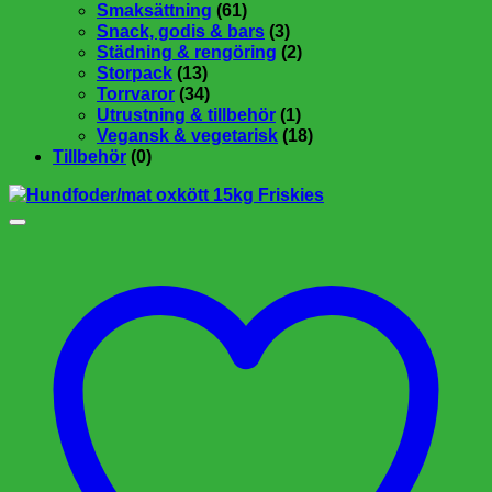
Smaksättning
(61)
Snack, godis & bars
(3)
Städning & rengöring
(2)
Storpack
(13)
Torrvaror
(34)
Utrustning & tillbehör
(1)
Vegansk & vegetarisk
(18)
Tillbehör
(0)