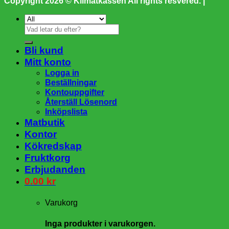
Copyright 2026 ©
Klimatkassen
All rights resvered. |
Sök
efter:
Bli kund
Mitt konto
Logga in
Beställningar
Kontouppgifter
Återställ Lösenord
Inköpslista
Matbutik
Kontor
Kökredskap
Fruktkorg
Erbjudanden
0.00
kr
Varukorg
Inga produkter i varukorgen.