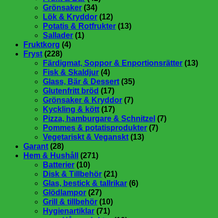
Grönsaker
(34)
Lök & Kryddor
(12)
Potatis & Rotfrukter
(13)
Sallader
(1)
Fruktkorg
(4)
Fryst
(228)
Färdigmat, Soppor & Enportionsrätter
(13)
Fisk & Skaldjur
(4)
Glass, Bär & Dessert
(35)
Glutenfritt bröd
(17)
Grönsaker & Kryddor
(7)
Kyckling & kött
(17)
Pizza, hamburgare & Schnitzel
(7)
Pommes & potatisprodukter
(7)
Vegetariskt & Veganskt
(13)
Garant
(28)
Hem & Hushåll
(271)
Batterier
(10)
Disk & Tillbehör
(21)
Glas, bestick & tallrikar
(6)
Glödlampor
(27)
Grill & tillbehör
(10)
Hygienartiklar
(71)