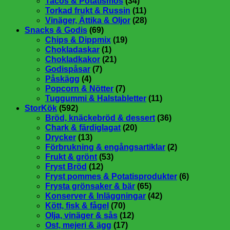
Tacos & Potatismos
(34)
Torkad frukt & Russin
(11)
Vinäger, Ättika & Oljor
(28)
Snacks & Godis
(69)
Chips & Dippmix
(19)
Chokladaskar
(1)
Chokladkakor
(21)
Godispåsar
(7)
Påskägg
(4)
Popcorn & Nötter
(7)
Tuggummi & Halstabletter
(11)
StorKök
(592)
Bröd, knäckebröd & dessert
(36)
Chark & färdiglagat
(20)
Drycker
(13)
Förbrukning & engångsartiklar
(2)
Frukt & grönt
(53)
Fryst Bröd
(12)
Fryst pommes & Potatisprodukter
(6)
Frysta grönsaker & bär
(65)
Konserver & Inläggningar
(42)
Kött, fisk & fågel
(70)
Olja, vinäger & sås
(12)
Ost, mejeri & ägg
(17)