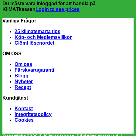
Du måste vara inloggad för att handla på
KliMATkassen
Login to see prices
Vanliga Frågor
25 klimatsmarta tips
Köp- och Medlemsvillkor
Glömt lösenordet
OM OSS
Om oss
Färskvarugaranti
Blogg
Nyheter
Recept
Kundtjänst
Kontakt
Integritetspolicy
Cookies