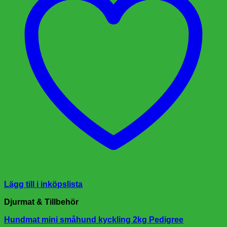
Lägg till i inköpslista
Djurmat & Tillbehör
Hundmat mini småhund kyckling 2kg Pedigree