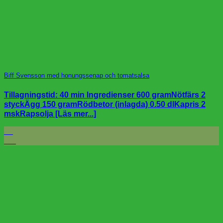
Biff Svensson med honungssenap och tomatsalsa
Tillagningstid: 40 min Ingredienser 600 gramNötfärs 2
styckÄgg 150 gramRödbetor (inlagda) 0.50 dlKapris 2
mskRapsolja [Läs mer...]
20
feb