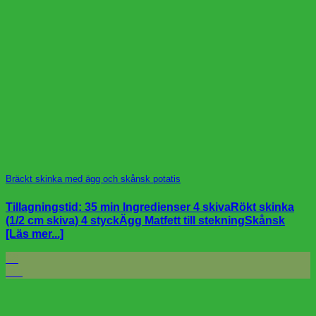
Bräckt skinka med ägg och skånsk potatis
Tillagningstid: 35 min Ingredienser 4 skivaRökt skinka
(1/2 cm skiva) 4 styckÄgg Matfett till stekningSkånsk
[Läs mer...]
26
feb