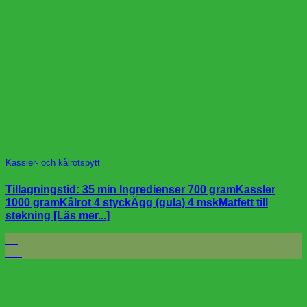
Kassler- och kålrotspytt
Tillagningstid: 35 min Ingredienser 700 gramKassler
1000 gramKålrot 4 styckÄgg (gula) 4 mskMatfett till
stekning [Läs mer...]
26
feb