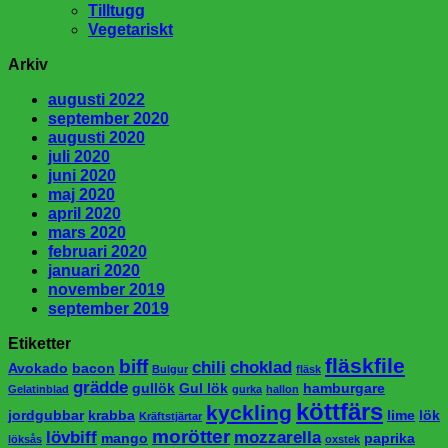
Tilltugg
Vegetariskt
Arkiv
augusti 2022
september 2020
augusti 2020
juli 2020
juni 2020
maj 2020
april 2020
mars 2020
februari 2020
januari 2020
november 2019
september 2019
Etiketter
fläskfile
biff
chili
choklad
Avokado
bacon
Bulgur
fläsk
grädde
gullök
Gul lök
hamburgare
Gelatinblad
gurka
hallon
köttfärs
kyckling
jordgubbar
krabba
lime
lök
Kräftstjärtar
morötter
lövbiff
mozzarella
mango
paprika
löksås
oxstek