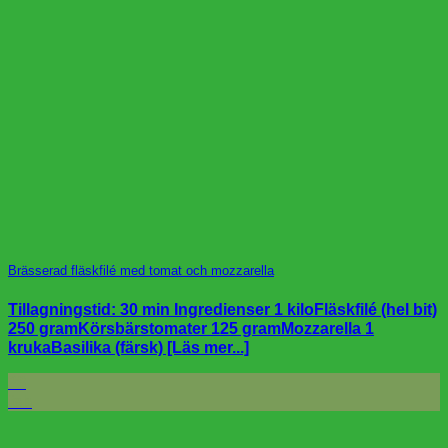
Brässerad fläskfilé med tomat och mozzarella
Tillagningstid: 30 min Ingredienser 1 kiloFläskfilé (hel bit)
250 gramKörsbärstomater 125 gramMozzarella 1
krukaBasilika (färsk) [Läs mer...]
28
feb