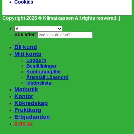
Cookies
Copyright 2026 ©
Klimatkassen
All rights resvered. |
Sök efter:
Bli kund
Mitt konto
Logga in
Beställningar
Kontouppgifter
Återställ Lösenord
Inköpslista
Matbutik
Kontor
Kökredskap
Fruktkorg
Erbjudanden
0.00
kr