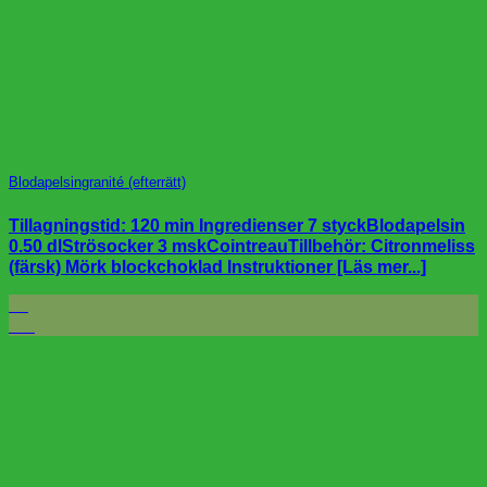
Blodapelsingranité (efterrätt)
Tillagningstid: 120 min Ingredienser 7 styckBlodapelsin
0.50 dlStrösocker 3 mskCointreauTillbehör: Citronmeliss
(färsk) Mörk blockchoklad Instruktioner [Läs mer...]
22
feb