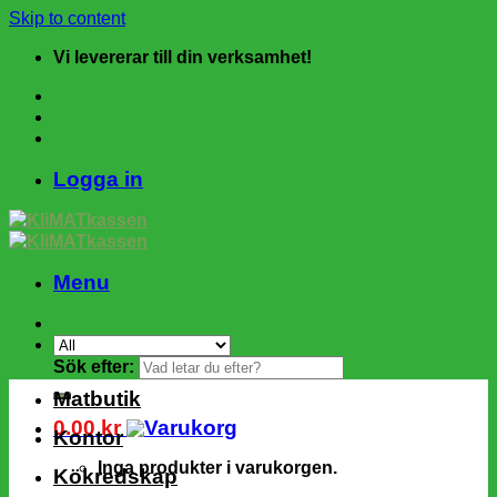
Skip to content
Vi levererar till din verksamhet!
Logga in
Menu
Sök efter:
Matbutik
0.00
kr
Kontor
Inga produkter i varukorgen.
Kökredskap