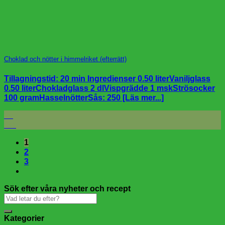
Choklad och nötter i himmelriket (efterrätt)
Tillagningstid: 20 min Ingredienser 0.50 literVaniljglass
0.50 literChokladglass 2 dlVispgrädde 1 mskStrösocker
100 gramHasselnötterSås: 250 [Läs mer...]
20
feb
1
2
3
Sök efter våra nyheter och recept
Kategorier