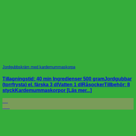
Jordgubbskräm med kardemummaskorpa
Tillagningstid: 40 min Ingredienser 500 gramJordgubbar
(torrfrysta) el. färska 3 dlVatten 1 dlRåsockerTillbehör: 8
styckKardemummaskorpor [Läs mer...]
24
feb