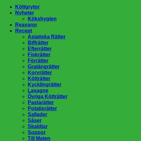
Köttgrytor
Nyheter
Kökshygien
Reavaror
Recept
Asiatiska Rätter
Biffrätter
Efterrätter
Fiskrätter
Förrätter
Gratängrätter
Korvrätter
Kötträtter
Kycklingrätter
Lasagne
Övriga Kötträtter
Pastarätter
Potatisrätter
Sallader
Såser
Skaldjur
Soppor
Till Maten