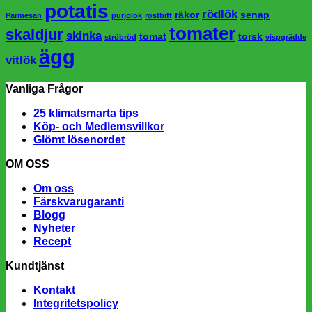
potatis
rödlök
räkor
senap
Parmesan
purjolök
rostbiff
tomater
skaldjur
skinka
tomat
torsk
ströbröd
vispgrädde
ägg
vitlök
Vanliga Frågor
25 klimatsmarta tips
Köp- och Medlemsvillkor
Glömt lösenordet
OM OSS
Om oss
Färskvarugaranti
Blogg
Nyheter
Recept
Kundtjänst
Kontakt
Integritetspolicy