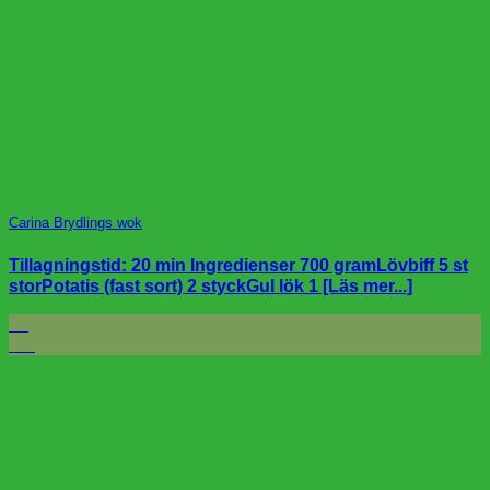
Carina Brydlings wok
Tillagningstid: 20 min Ingredienser 700 gramLövbiff 5 st
storPotatis (fast sort) 2 styckGul lök 1 [Läs mer...]
24
feb