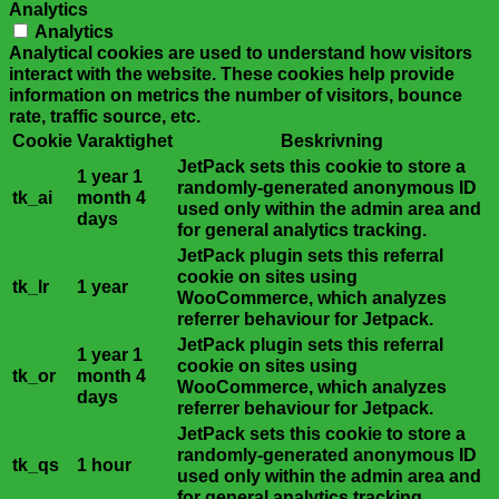
Analytics
Analytics
Analytical cookies are used to understand how visitors
interact with the website. These cookies help provide
information on metrics the number of visitors, bounce
rate, traffic source, etc.
Cookie
Varaktighet
Beskrivning
JetPack sets this cookie to store a
1 year 1
randomly-generated anonymous ID
tk_ai
month 4
used only within the admin area and
days
for general analytics tracking.
JetPack plugin sets this referral
cookie on sites using
tk_lr
1 year
WooCommerce, which analyzes
referrer behaviour for Jetpack.
JetPack plugin sets this referral
1 year 1
cookie on sites using
tk_or
month 4
WooCommerce, which analyzes
days
referrer behaviour for Jetpack.
JetPack sets this cookie to store a
randomly-generated anonymous ID
tk_qs
1 hour
used only within the admin area and
for general analytics tracking.