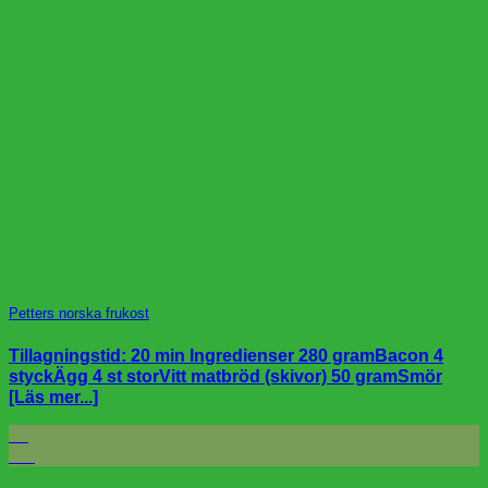
Petters norska frukost
Tillagningstid: 20 min Ingredienser 280 gramBacon 4
styckÄgg 4 st storVitt matbröd (skivor) 50 gramSmör
[Läs mer...]
28
feb